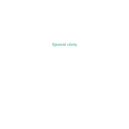
Zarezerwuj swój termin i odpocznij po
swojemu
Tu naprawdę zwalniasz tempo i odpoczywasz jak lubisz.
Sprawdź ofertę
Leśna Oaza, Borek (Kaszuby)
Telefony:
+48 600 140 840